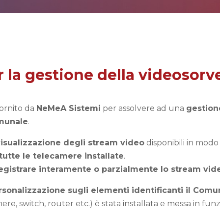
er la gestione della videoso
ornito da
NeMeA Sistemi
per assolvere ad una
gestion
omunale
.
visualizzazione degli stream video
disponibili in modo
tutte le telecamere installate
.
registrare interamente o parzialmente lo stream vid
rsonalizzazione sugli elementi identificanti il Com
mere, switch, router etc.) è stata installata e messa in fun