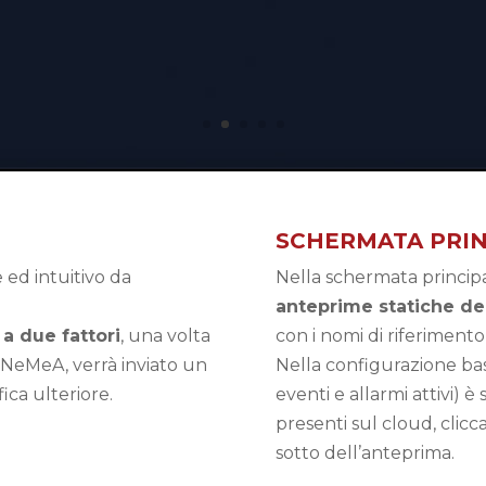
SCHERMATA PRIN
ed intuitivo da
Nella schermata princip
anteprime statiche del
a due fattori
, una volta
con i nomi di riferimento
da NeMeA, verrà inviato un
Nella configurazione bas
ca ulteriore.
eventi e allarmi attivi) è 
presenti sul cloud, clicca
sotto dell’anteprima.