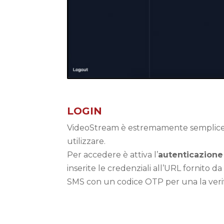
LOGIN
VideoStream è estremamente semplice 
utilizzare.
Per accedere è attiva l’
autenticazione 
inserite le credenziali all’URL fornito 
SMS con un codice OTP per una la verifi