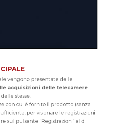
CIPALE
ale vengono presentate delle
le acquisizioni delle telecamere
 delle stesse.
e con cui è fornito il prodotto (senza
sufficiente, per visionare le registrazioni
re sul pulsante “Registrazioni” al di